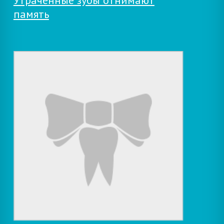
Утраченные зубы отнимают
память