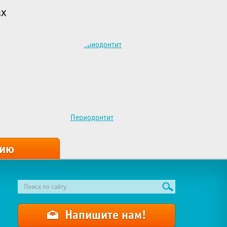
ах
Периодонтит
цию
Напишите нам!