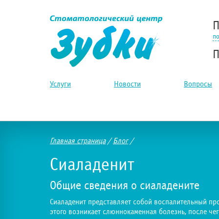
П
по
П
Услуги
Новости
Вопросы
Главная страница
/
Блог
/
Сиаладенит
Общие сведения о сиаладените
Сиаладенит представляет собой воспалительный пр
этого возникает слюннокаменная болезнь, после че