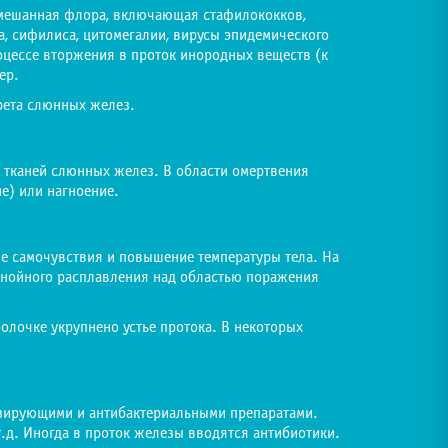
смешанная флора, включающая стафилококков,
а, сифилиса, цитомегалии, вирусы эпидемического
оцессе вторжения в проток инородных веществ (к
ер.
рета слюнных желез.
е тканей слюнных желез. В области омертвения
ие) или нагноение.
е самочувствия и повышение температуры тела. На
 гнойного расплавления над областью поражения
олочке укрупнено устье протока. В некоторых
зирующими и антибактериальными препаратами.
.д. Иногда в проток железы вводятся антибиотики.