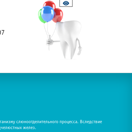
07
ганизму слюноотделительного процесса. Вследствие
одчелюстных желез.