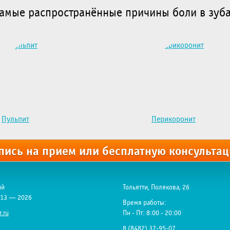
амые распространённые причины боли в зуб
Пульпит
Перикоронит
пись на
прием
или
бесплатную консульта
ий
Тольятти, Полякова, 26
013 — 2026
Время работы:
.ru
Пн - Пт: 8:00 - 20:00
8 (8482) 37-95-07