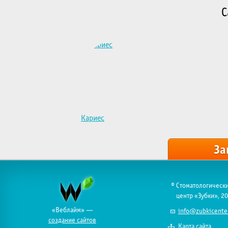
С
Кариес
За
© Стоматологическ
центр «Зубки», 2
«
Веблайм
» —
info@zubkicenter
создание сайтов
Карта сайта