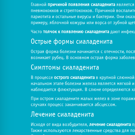
Главной
причиной появления сиаладенита
является
пневмококков и стрептококков. Причиной воспалите
париотита и остальные вирусы и бактерии. Они ок
примеру, яблочной кожуры или ворса от зубной щет
Часто
толчок к появлению сиаладенита
дают инфекц
Острые формы сиаладенита
Острая форма болезни начинается с отечности, пос
возникает рубец. В основном острая форма заболева
Симптомы сиаладенита
В процессе
острого сиаладенита
в крупной слюнной 
начальном этапе болезни железа является мягкой и
наблюдается флюктуация. В слюне определяются хло
При остром сиаладените малых желез в зоне пораже
случаях процесс заканчивается абсцессом.
Лечение сиаладенита
Исходя от вида возбудителя,
лечение сиаладенита
п
Также используются лекарственные средства для по