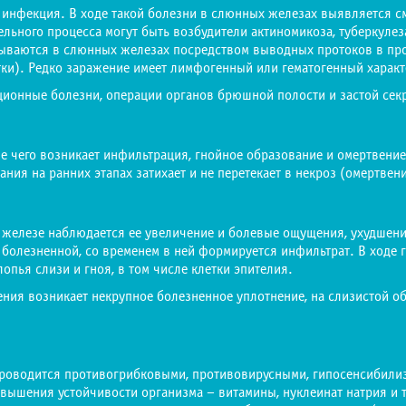
 инфекция. В ходе такой болезни в слюнных железах выявляется 
льного процесса могут быть возбудители актиномикоза, туберкулез
азываются в слюнных железах посредством выводных протоков в пр
ки). Редко заражение имеет лимфогенный или гематогенный характ
ионные болезни, операции органов брюшной полости и застой сек
ле чего возникает инфильтрация, гнойное образование и омертвени
ния на ранних этапах затихает и не перетекает в некроз (омертвен
железе наблюдается ее увеличение и болевые ощущения, ухудшени
 болезненной, со временем в ней формируется инфильтрат. В ходе
пья слизи и гноя, в том числе клетки эпителия.
ния возникает некрупное болезненное уплотнение, на слизистой об
роводится противогрибковыми, противовирусными, гипосенсибили
вышения устойчивости организма – витамины, нуклеинат натрия и т